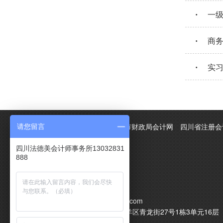
·
一
·
商
·
实
友情链接：
法德美
成都市财政局会计网
四川省注册会
请您留言
四川法德美会计师事务所13032831
888
电话：13032831888
电话：18080133079
QQ：286612817
邮箱：286612817@qq.com
青羊区地址：成都市青羊区青龙街27号1栋3单元16层
1211号