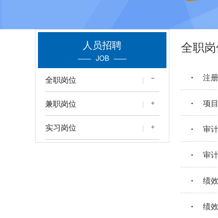
人员招聘
全职岗
JOB
·
注
全职岗位
|
·
项
兼职岗位
|
·
实习岗位
|
审
·
审
·
绩
·
绩