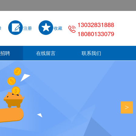
13032831888
录
注册
收藏
18080133079
员招聘
在线留言
联系我们
>