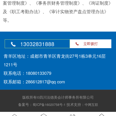
案管理制度》、《事务所财务管理制度》、《询证制度》
及《职工考勤办法》、《审计实物资产盘点管理办法》
等。
13032831888
立即拨打
青羊区地址：成都市青羊区青龙街27号1栋3单元16层
1211号
联系电话：18080133079
联系邮箱：286612817@qq com
版权所有©四川法德美会计师事务所有限公司
备案号：
技术支持：
蜀ICP备16020758号-1
中网互联